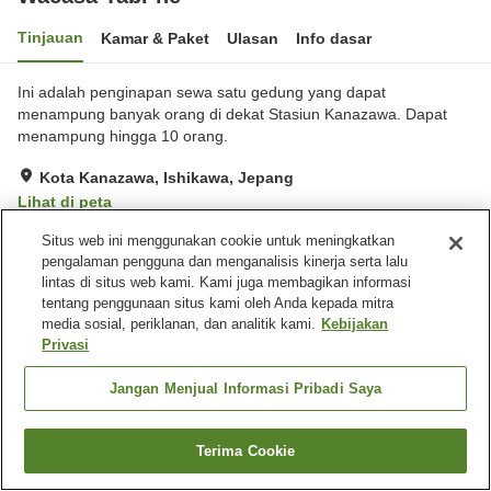
Tinjauan
Kamar & Paket
Ulasan
Info dasar
Ini adalah penginapan sewa satu gedung yang dapat
menampung banyak orang di dekat Stasiun Kanazawa. Dapat
menampung hingga 10 orang.
Kota Kanazawa, Ishikawa, Jepang
Lihat di peta
Hebat
Ulasan:
8
4.5
Situs web ini menggunakan cookie untuk meningkatkan
pengalaman pengguna dan menganalisis kinerja serta lalu
lintas di situs web kami. Kami juga membagikan informasi
Fasilitas properti
tentang penggunaan situs kami oleh Anda kepada mitra
media sosial, periklanan, dan analitik kami.
Kebijakan
Ramah hewan peliharaan di
Privasi
dalam gedung
Jangan Menjual Informasi Pribadi Saya
Beranda
Jepang
Ishikawa
Kota Kanazawa
Wacasa Tabi-ne
Terima Cookie
Cari kamar