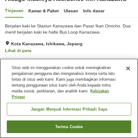
Tinjauan
Kamar & Paket
Ulasan
Info dasar
Berjalan kaki ke Stasiun Kanazawa dan Pasar Ikan Omicho. Dua
menit berjalan kaki ke halte Bus Loop Kanazawa.
Kota Kanazawa, Ishikawa, Jepang
Lihat di peta
Fasilitas properti
Situs web ini menggunakan cookie untuk meningkatkan
pengalaman pengguna dan menganalisis kinerja serta lalu
Tempat parkir
lintas di situs web kami. Kami juga membagikan informasi
tentang penggunaan situs kami oleh Anda kepada mitra
media sosial, periklanan, dan analitik kami.
Kebijakan
Beranda
Jepang
Ishikawa
Kota Kanazawa
Privasi
Hisago Machiya Residence Inn Kanazawa
Jangan Menjual Informasi Pribadi Saya
Terima Cookie
Cari kamar