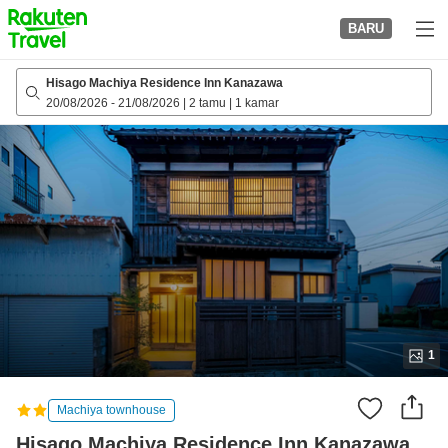
to
BARU
top
page
Hisago Machiya Residence Inn Kanazawa
20/08/2026
-
21/08/2026
|
2 tamu
|
1 kamar
1
Machiya townhouse
Hisago Machiya Residence Inn Kanazawa