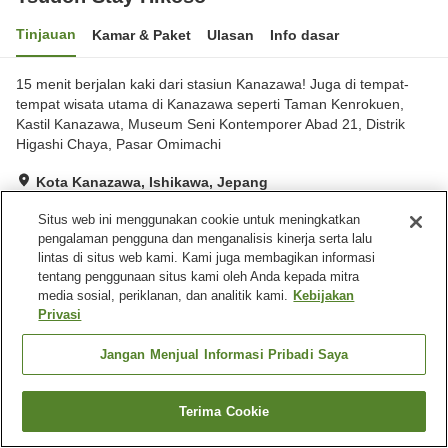
Tinjauan
Kamar & Paket
Ulasan
Info dasar
15 menit berjalan kaki dari stasiun Kanazawa! Juga di tempat-
tempat wisata utama di Kanazawa seperti Taman Kenrokuen,
Kastil Kanazawa, Museum Seni Kontemporer Abad 21, Distrik
Higashi Chaya, Pasar Omimachi
Kota Kanazawa, Ishikawa, Jepang
Lihat di peta
Situs web ini menggunakan cookie untuk meningkatkan
Sangat baik
Ulasan:
1
4
pengalaman pengguna dan menganalisis kinerja serta lalu
lintas di situs web kami. Kami juga membagikan informasi
tentang penggunaan situs kami oleh Anda kepada mitra
Fasilitas properti
media sosial, periklanan, dan analitik kami.
Kebijakan
Privasi
Tempat parkir
Laundry gratis
Pengiriman ke rumah
Jangan Menjual Informasi Pribadi Saya
Beranda
Jepang
Ishikawa
Kota Kanazawa
Terima Cookie
Tsudoh Stay Hikoso
Cari kamar