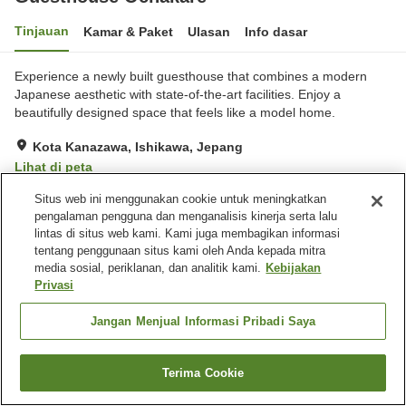
Tinjauan
Kamar & Paket
Ulasan
Info dasar
Experience a newly built guesthouse that combines a modern
Japanese aesthetic with state-of-the-art facilities. Enjoy a
beautifully designed space that feels like a model home.
Kota Kanazawa, Ishikawa, Jepang
Lihat di peta
Situs web ini menggunakan cookie untuk meningkatkan
Fasilitas properti
pengalaman pengguna dan menganalisis kinerja serta lalu
lintas di situs web kami. Kami juga membagikan informasi
Tempat parkir
Ruang serbaguna
tentang penggunaan situs kami oleh Anda kepada mitra
media sosial, periklanan, dan analitik kami.
Kebijakan
Privasi
Beranda
Jepang
Ishikawa
Kota Kanazawa
Guesthouse Ochakare
Jangan Menjual Informasi Pribadi Saya
Terima Cookie
Cari kamar