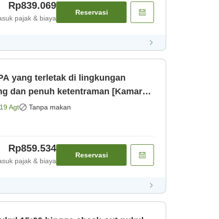
Rp839.069
Reservasi
suk pajak & biaya
A yang terletak di lingkungan
ng dan penuh ketentraman [Kamar
19 Agt
Tanpa makan
Rp859.534
Reservasi
suk pajak & biaya