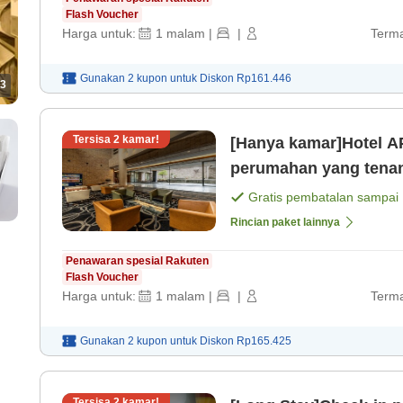
Flash Voucher
Harga untuk:
1
malam
|
|
Terma
Gunakan 2 kupon untuk
Diskon
Rp161.446
3
Tersisa
2
kamar!
[Hanya kamar]Hotel AP
perumahan yang tena
saja]
Gratis pembatalan sampai
Rincian paket lainnya
Penawaran spesial Rakuten
Flash Voucher
Harga untuk:
1
malam
|
|
Terma
Gunakan 2 kupon untuk
Diskon
Rp165.425
Tersisa
2
kamar!