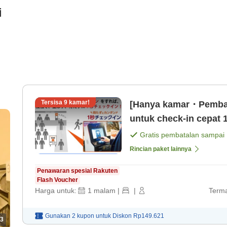
i
Tersisa
9
kamar!
[Hanya kamar・Pembay
untuk check-in cepat 1
Gratis pembatalan sampai
Rincian paket lainnya
Penawaran spesial Rakuten
Flash Voucher
Harga untuk:
1
malam
|
|
Terma
Gunakan 2 kupon untuk
Diskon
Rp149.621
3