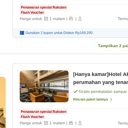
Penawaran spesial Rakuten
Flash Voucher
Harga untuk:
1
malam
|
|
Terma
Gunakan 2 kupon untuk
Diskon
Rp169.290
Tampilkan
2
pa
[Hanya kamar]Hotel AP
perumahan yang tena
saja]
Gratis pembatalan sampai
Rincian paket lainnya
Penawaran spesial Rakuten
Flash Voucher
Harga untuk:
1
malam
|
|
Terma