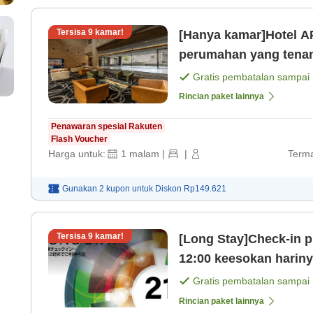
Tersisa
9
kamar!
[Hanya kamar]Hotel AP
perumahan yang tena
saja]
Gratis pembatalan sampai
Rincian paket lainnya
Penawaran spesial Rakuten
Flash Voucher
Harga untuk:
1
malam
|
|
Terma
Gunakan 2 kupon untuk
Diskon
Rp149.621
Tersisa
9
kamar!
[Long Stay]Check-in p
12:00 keesokan harin
21 jam. [Kamar saja]
Gratis pembatalan sampai
Rincian paket lainnya