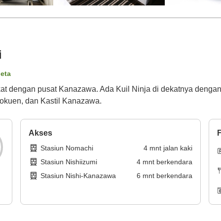
i
peta
kat dengan pusat Kanazawa. Ada Kuil Ninja di dekatnya denga
rokuen, dan Kastil Kanazawa.
Akses
F
Stasiun Nomachi
4
mnt
jalan kaki
Stasiun Nishiizumi
4
mnt
berkendara
Stasiun Nishi-Kanazawa
6
mnt
berkendara