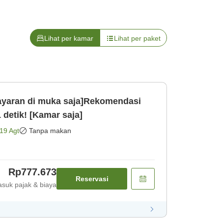
Lihat per kamar
Lihat per paket
aran di muka saja]Rekomendasi
 detik! [Kamar saja]
19 Agt
Tanpa makan
Rp777.673
Reservasi
suk pajak & biaya