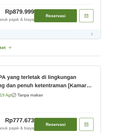
Rp879.999
Reservasi
suk pajak & biaya
ket
A yang terletak di lingkungan
ng dan penuh ketentraman [Kamar
19 Agt
Tanpa makan
Rp777.673
Reservasi
suk pajak & biaya