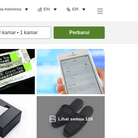
sa Indonesia
IDN
IDR
Cari kamar
r kamar
•
1
kamar
Perbarui
Lihat semua
118