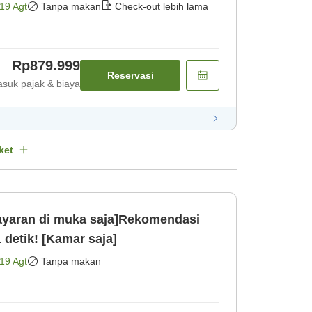
19 Agt
Tanpa makan
Check-out lebih lama
Rp879.999
Reservasi
suk pajak & biaya
ket
aran di muka saja]Rekomendasi
 detik! [Kamar saja]
19 Agt
Tanpa makan