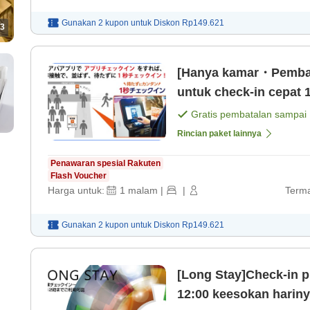
Gunakan 2 kupon untuk
Diskon
Rp149.621
3
[Hanya kamar・Pembay
untuk check-in cepat 1
Gratis pembatalan sampai
Rincian paket lainnya
Penawaran spesial Rakuten
Flash Voucher
Harga untuk:
1
malam
|
|
Terma
Gunakan 2 kupon untuk
Diskon
Rp149.621
[Long Stay]Check-in p
12:00 keesokan harin