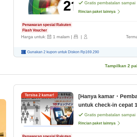
21 jam. [Kamar saja]
Gratis pembatalan sampai
Rincian paket lainnya
Penawaran spesial Rakuten
Flash Voucher
Harga untuk:
1
malam
|
|
Terma
Gunakan 2 kupon untuk
Diskon
Rp169.290
Tampilkan
2
pa
Tersisa
2
kamar!
[Hanya kamar・Pembay
untuk check-in cepat 1
Gratis pembatalan sampai
Rincian paket lainnya
Penawaran spesial Rakuten