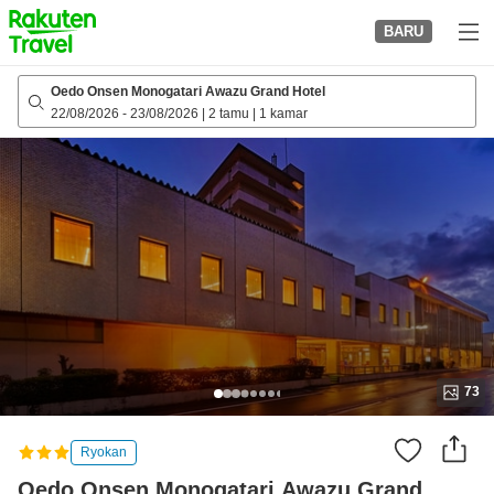
to
BARU
top
page
Oedo Onsen Monogatari Awazu Grand Hotel
22/08/2026
-
23/08/2026
|
2 tamu
|
1 kamar
73
Ryokan
Oedo Onsen Monogatari Awazu Grand