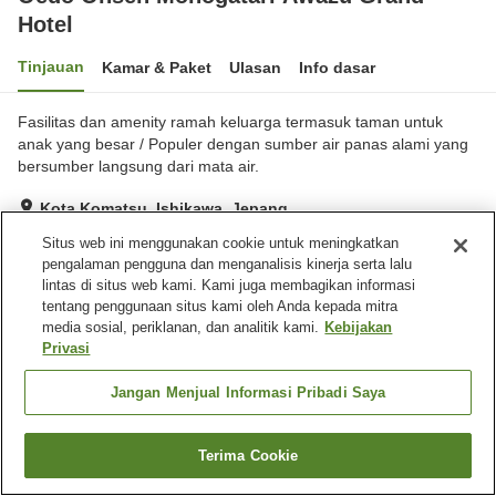
Hotel
Tinjauan
Kamar & Paket
Ulasan
Info dasar
Fasilitas dan amenity ramah keluarga termasuk taman untuk
anak yang besar / Populer dengan sumber air panas alami yang
bersumber langsung dari mata air.
Kota Komatsu, Ishikawa, Jepang
Lihat di peta
Situs web ini menggunakan cookie untuk meningkatkan
pengalaman pengguna dan menganalisis kinerja serta lalu
Baik
Ulasan:
325
3.8
lintas di situs web kami. Kami juga membagikan informasi
tentang penggunaan situs kami oleh Anda kepada mitra
media sosial, periklanan, dan analitik kami.
Kebijakan
Fasilitas properti
Privasi
Tempat parkir
Spa / Salon kecantikan
Restoran
Toko
Jangan Menjual Informasi Pribadi Saya
Beranda
Jepang
Ishikawa
Kota Komatsu
Terima Cookie
Cari kamar
Oedo Onsen Monogatari Awazu Grand Hotel