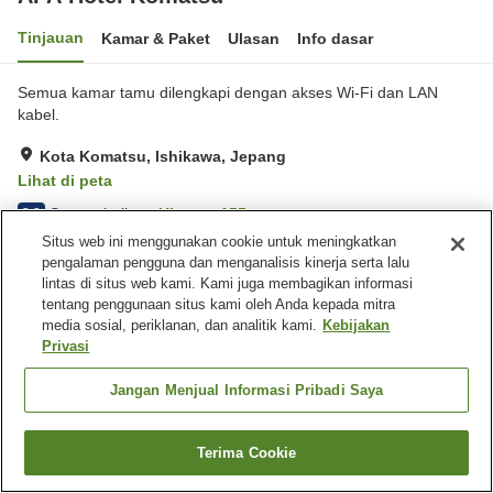
Tinjauan
Kamar & Paket
Ulasan
Info dasar
Semua kamar tamu dilengkapi dengan akses Wi-Fi dan LAN
kabel.
Kota Komatsu, Ishikawa, Jepang
Lihat di peta
Sangat baik
Ulasan:
155
3.9
Situs web ini menggunakan cookie untuk meningkatkan
pengalaman pengguna dan menganalisis kinerja serta lalu
Fasilitas properti
lintas di situs web kami. Kami juga membagikan informasi
tentang penggunaan situs kami oleh Anda kepada mitra
Wi-Fi
Tempat parkir
media sosial, periklanan, dan analitik kami.
Kebijakan
Mesin penjual otomatis
Microwave bersama
Privasi
Beranda
Jepang
Ishikawa
Kota Komatsu
Jangan Menjual Informasi Pribadi Saya
APA Hotel Komatsu
Terima Cookie
Cari kamar