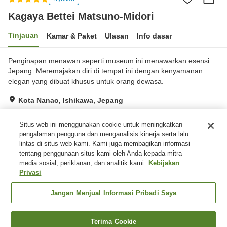
Kagaya Bettei Matsuno-Midori
Tinjauan
Kamar & Paket
Ulasan
Info dasar
Penginapan menawan seperti museum ini menawarkan esensi
Jepang. Meremajakan diri di tempat ini dengan kenyamanan
elegan yang dibuat khusus untuk orang dewasa.
Kota Nanao, Ishikawa, Jepang
Lihat di peta
Situs web ini menggunakan cookie untuk meningkatkan
Luar biasa
Ulasan:
53
4.9
pengalaman pengguna dan menganalisis kinerja serta lalu
lintas di situs web kami. Kami juga membagikan informasi
tentang penggunaan situs kami oleh Anda kepada mitra
Fasilitas properti
media sosial, periklanan, dan analitik kami.
Kebijakan
Wi-Fi
Mata air panas di dalam
Privasi
gedung
Sauna
Makan pribadi
Jangan Menjual Informasi Pribadi Saya
Beranda
Jepang
Ishikawa
Kota Nanao
Terima Cookie
Cari kamar
Kagaya Bettei Matsuno-Midori