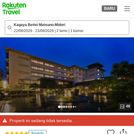
to
BARU
top
page
Kagaya Bettei Matsuno-Midori
22/08/2026
-
23/08/2026
|
2 tamu
|
1 kamar
48
Properti ini sedang tidak tersedia.
Ryokan