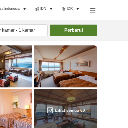
sa Indonesia
IDN
IDR
Cari kamar
r kamar
•
1
kamar
Perbarui
Lihat semua
60