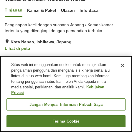
Tinjauan
Kamar & Paket
Ulasan
Info dasar
Penginapan kecil dengan suasana Jepang / Kamar-kamar
tertentu yang dilengkapi dengan pemandian terbuka
Kota Nanao, Ishikawa, Jepang
Lihat di peta
Fasilitas properti
Situs web ini menggunakan cookie untuk meningkatkan
pengalaman pengguna dan menganalisis kinerja serta lalu
Tempat parkir
Spa / Salon kecantikan
lintas di situs web kami. Kami juga membagikan informasi
Kafe
Mesin penjual otomatis
tentang penggunaan situs kami oleh Anda kepada mitra
media sosial, periklanan, dan analitik kami.
Kebijakan
Privasi
Beranda
Jepang
Ishikawa
Kota Nanao
Wakura Onsen Noushu Iroha
Jangan Menjual Informasi Pribadi Saya
Terima Cookie
Cari kamar