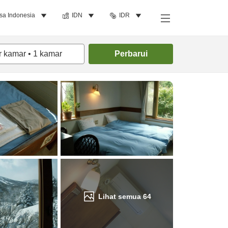
sa Indonesia
IDN
IDR
Cari kamar
r kamar
•
1
kamar
Perbarui
Lihat semua
64