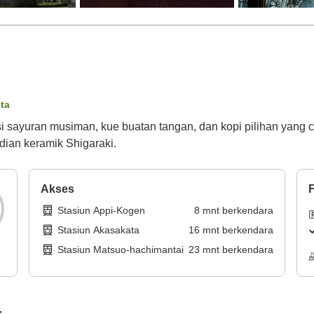
eta
 sayuran musiman, kue buatan tangan, dan kopi pilihan yang c
ian keramik Shigaraki.
Akses
F
Stasiun Appi-Kogen
8
mnt
berkendara
Stasiun Akasakata
16
mnt
berkendara
Stasiun Matsuo-hachimantai
23
mnt
berkendara