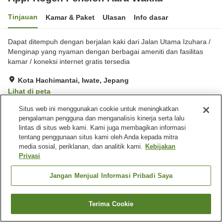
Tinjauan
Kamar & Paket
Ulasan
Info dasar
Dapat ditempuh dengan berjalan kaki dari Jalan Utama Izuhara /
Menginap yang nyaman dengan berbagai ameniti dan fasilitas
kamar / koneksi internet gratis tersedia
Kota Hachimantai, Iwate, Jepang
Lihat di peta
Hebat
Ulasan:
37
4.3
Situs web ini menggunakan cookie untuk meningkatkan
pengalaman pengguna dan menganalisis kinerja serta lalu
lintas di situs web kami. Kami juga membagikan informasi
Fasilitas properti
tentang penggunaan situs kami oleh Anda kepada mitra
media sosial, periklanan, dan analitik kami.
Kebijakan
Tempat parkir
Mandi jet
Privasi
Lounge
Ramah hewan peliharaan di
dalam gedung
Jangan Menjual Informasi Pribadi Saya
Beranda
Jepang
Iwate
Kota Hachimantai
Terima Cookie
Appi Kogen Pension Aara Wakka
Cari kamar