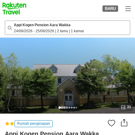
to
BARU
top
page
Appi Kogen Pension Aara Wakka
24/08/2026
-
25/08/2026
|
2 tamu
|
1 kamar
31
Rumah penginapan
Appi Kogen Pension Aara Wakka