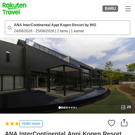
to
BARU
top
page
ANA InterContinental Appi Kogen Resort by IHG
24/08/2026
-
25/08/2026
|
2 tamu
|
1 kamar
28
Hotel resor
ANA InterContinental Appi Kogen Resort