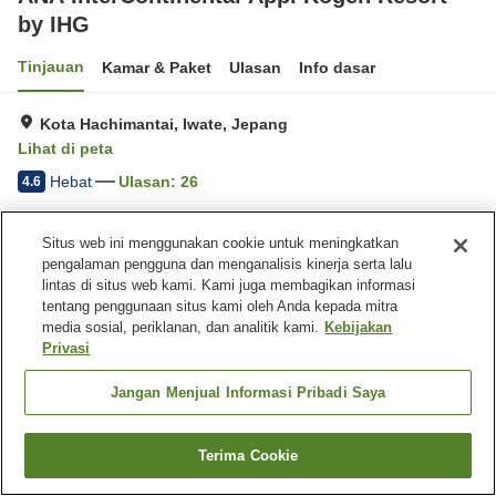
by IHG
Tinjauan
Kamar & Paket
Ulasan
Info dasar
Kota Hachimantai, Iwate, Jepang
Lihat di peta
Hebat
Ulasan:
26
4.6
Situs web ini menggunakan cookie untuk meningkatkan
Fasilitas properti
pengalaman pengguna dan menganalisis kinerja serta lalu
Pantangan makan
Pantangan makan (vegan)
lintas di situs web kami. Kami juga membagikan informasi
(vegetarian)
tentang penggunaan situs kami oleh Anda kepada mitra
media sosial, periklanan, dan analitik kami.
Kebijakan
Privasi
Beranda
Jepang
Iwate
Kota Hachimantai
ANA InterContinental Appi Kogen Resort by IHG
Jangan Menjual Informasi Pribadi Saya
Terima Cookie
Cari kamar