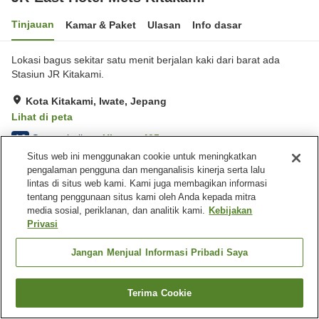
Tinjauan
Kamar & Paket
Ulasan
Info dasar
Lokasi bagus sekitar satu menit berjalan kaki dari barat ada
Stasiun JR Kitakami.
Kota Kitakami, Iwate, Jepang
Lihat di peta
Sangat baik
Ulasan:
405
4.2
Situs web ini menggunakan cookie untuk meningkatkan
pengalaman pengguna dan menganalisis kinerja serta lalu
Fasilitas properti
lintas di situs web kami. Kami juga membagikan informasi
tentang penggunaan situs kami oleh Anda kepada mitra
Tempat parkir
Spa / Salon kecantikan
media sosial, periklanan, dan analitik kami.
Kebijakan
Mesin penjual otomatis
Toko
Privasi
Beranda
Jepang
Iwate
Kota Kitakami
Jangan Menjual Informasi Pribadi Saya
JR-East Hotel Mets Kitakami
Terima Cookie
Cari kamar