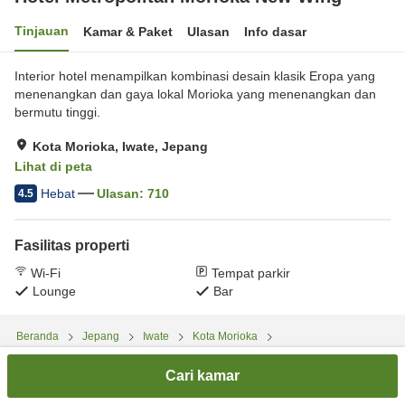
Tinjauan
Kamar & Paket
Ulasan
Info dasar
Interior hotel menampilkan kombinasi desain klasik Eropa yang
menenangkan dan gaya lokal Morioka yang menenangkan dan
bermutu tinggi.
Kota Morioka, Iwate, Jepang
Lihat di peta
Hebat
Ulasan:
710
4.5
Fasilitas properti
Wi-Fi
Tempat parkir
Lounge
Bar
Beranda
Jepang
Iwate
Kota Morioka
Hotel Metropolitan Morioka New Wing
Cari kamar