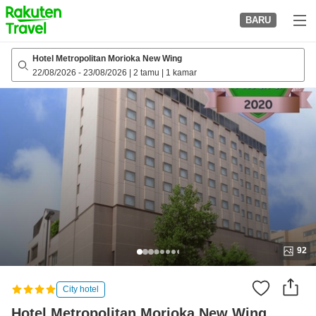
to
BARU
top
page
Hotel Metropolitan Morioka New Wing
22/08/2026
-
23/08/2026
|
2 tamu
|
1 kamar
92
City hotel
Hotel Metropolitan Morioka New Wing