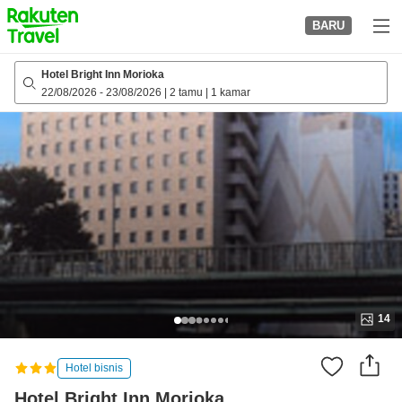
to
BARU
top
page
Hotel Bright Inn Morioka
22/08/2026
-
23/08/2026
|
2 tamu
|
1 kamar
14
Hotel bisnis
Hotel Bright Inn Morioka