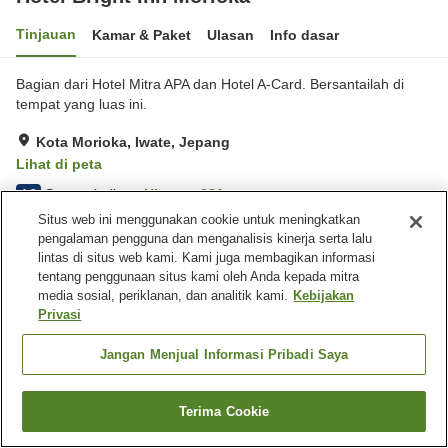
Tinjauan
Kamar & Paket
Ulasan
Info dasar
Bagian dari Hotel Mitra APA dan Hotel A-Card. Bersantailah di
tempat yang luas ini.
Kota Morioka, Iwate, Jepang
Lihat di peta
Sangat baik
Ulasan:
631
4.2
Situs web ini menggunakan cookie untuk meningkatkan
pengalaman pengguna dan menganalisis kinerja serta lalu
Fasilitas properti
lintas di situs web kami. Kami juga membagikan informasi
tentang penggunaan situs kami oleh Anda kepada mitra
Tempat parkir
Spa / Salon kecantikan
media sosial, periklanan, dan analitik kami.
Kebijakan
Restoran
Mesin penjual otomatis
Privasi
Beranda
Jepang
Iwate
Kota Morioka
Jangan Menjual Informasi Pribadi Saya
Hotel Bright Inn Morioka
Terima Cookie
Cari kamar