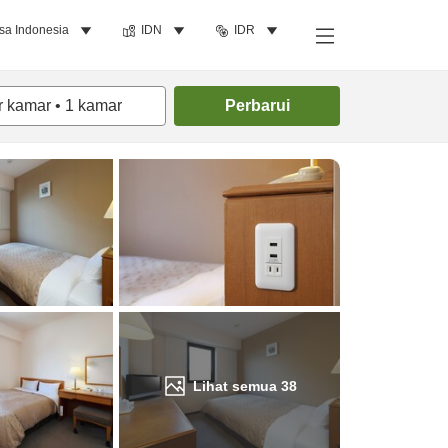
sa Indonesia
IDN
IDR
Cari kamar
r kamar
•
1
kamar
Perbarui
Lihat semua
38