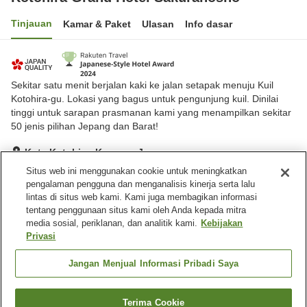
Tinjauan
Kamar & Paket
Ulasan
Info dasar
Sekitar satu menit berjalan kaki ke jalan setapak menuju Kuil
Kotohira-gu. Lokasi yang bagus untuk pengunjung kuil. Dinilai
tinggi untuk sarapan prasmanan kami yang menampilkan sekitar
50 jenis pilihan Jepang dan Barat!
Kota Kotohira, Kagawa, Jepang
Lihat di peta
Situs web ini menggunakan cookie untuk meningkatkan
pengalaman pengguna dan menganalisis kinerja serta lalu
Hebat
Ulasan:
827
4.5
lintas di situs web kami. Kami juga membagikan informasi
tentang penggunaan situs kami oleh Anda kepada mitra
media sosial, periklanan, dan analitik kami.
Kebijakan
Fasilitas properti
Privasi
Tempat parkir
Sauna
Spa / Salon kecantikan
Restoran
Jangan Menjual Informasi Pribadi Saya
Beranda
Jepang
Kagawa
Kota Kotohira
Terima Cookie
Cari kamar