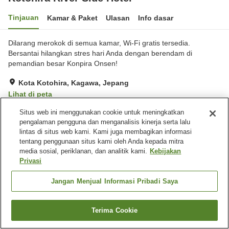
Tinjauan
Kamar & Paket
Ulasan
Info dasar
Dilarang merokok di semua kamar, Wi-Fi gratis tersedia.
Bersantai hilangkan stres hari Anda dengan berendam di
pemandian besar Konpira Onsen!
Kota Kotohira, Kagawa, Jepang
Lihat di peta
Baik
Ulasan:
143
3.7
Situs web ini menggunakan cookie untuk meningkatkan
pengalaman pengguna dan menganalisis kinerja serta lalu
lintas di situs web kami. Kami juga membagikan informasi
Fasilitas properti
tentang penggunaan situs kami oleh Anda kepada mitra
media sosial, periklanan, dan analitik kami.
Kebijakan
Tempat parkir
Restoran
Privasi
Kafe
Mesin penjual otomatis
Jangan Menjual Informasi Pribadi Saya
Beranda
Jepang
Kagawa
Kota Kotohira
Kotohira River Side Hotel
Terima Cookie
Cari kamar