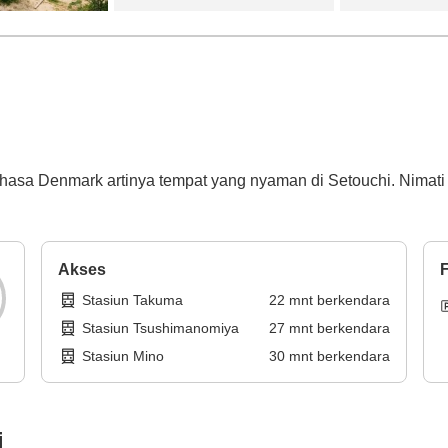
asa Denmark artinya tempat yang nyaman di Setouchi. Nimati 
Akses
F
Stasiun Takuma
22
mnt
berkendara
Stasiun Tsushimanomiya
27
mnt
berkendara
Stasiun Mino
30
mnt
berkendara
i