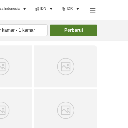
sa Indonesia
IDN
IDR
Cari kamar
r kamar
•
1
kamar
Perbarui