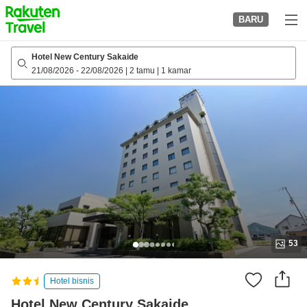
to
BARU
top
page
Hotel New Century Sakaide
21/08/2026
-
22/08/2026
|
2 tamu
|
1 kamar
53
Hotel bisnis
Hotel New Century Sakaide