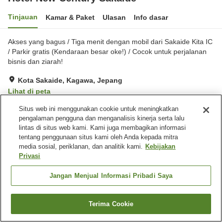
Tinjauan
Kamar & Paket
Ulasan
Info dasar
Akses yang bagus / Tiga menit dengan mobil dari Sakaide Kita IC
/ Parkir gratis (Kendaraan besar oke!) / Cocok untuk perjalanan
bisnis dan ziarah!
Kota Sakaide, Kagawa, Jepang
Lihat di peta
Baik
Ulasan:
189
3.6
Situs web ini menggunakan cookie untuk meningkatkan
pengalaman pengguna dan menganalisis kinerja serta lalu
lintas di situs web kami. Kami juga membagikan informasi
Fasilitas properti
tentang penggunaan situs kami oleh Anda kepada mitra
media sosial, periklanan, dan analitik kami.
Kebijakan
Wi-Fi
Tempat parkir
Privasi
Mesin penjual otomatis
Restoran Jepang
Jangan Menjual Informasi Pribadi Saya
Beranda
Jepang
Kagawa
Kota Sakaide
Hotel New Century Sakaide
Terima Cookie
Cari kamar