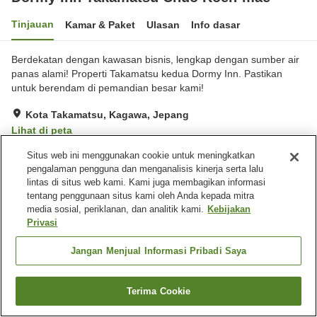
Tinjauan
Kamar & Paket
Ulasan
Info dasar
Berdekatan dengan kawasan bisnis, lengkap dengan sumber air
panas alami! Properti Takamatsu kedua Dormy Inn. Pastikan
untuk berendam di pemandian besar kami!
Kota Takamatsu, Kagawa, Jepang
Lihat di peta
Hebat
Ulasan:
149
4.4
Situs web ini menggunakan cookie untuk meningkatkan
pengalaman pengguna dan menganalisis kinerja serta lalu
lintas di situs web kami. Kami juga membagikan informasi
Fasilitas properti
tentang penggunaan situs kami oleh Anda kepada mitra
media sosial, periklanan, dan analitik kami.
Kebijakan
Tempat parkir
Sauna
Privasi
Restoran
Lounge
Jangan Menjual Informasi Pribadi Saya
Beranda
Jepang
Kagawa
Kota Takamatsu
Dormy Inn Takamatsu Chuo Koen-mae
Terima Cookie
Cari kamar