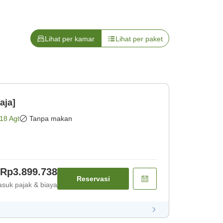
Lihat per kamar
Lihat per paket
aja]
18 Agt
Tanpa makan
Rp3.899.738
Reservasi
suk pajak & biaya