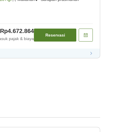
Rp4.672.864
Reservasi
suk pajak & biaya