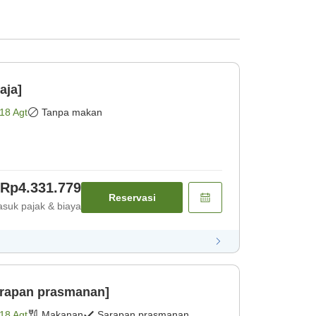
aja]
18 Agt
Tanpa makan
Rp4.331.779
Reservasi
suk pajak & biaya
arapan prasmanan]
18 Agt
Makanan
Sarapan prasmanan