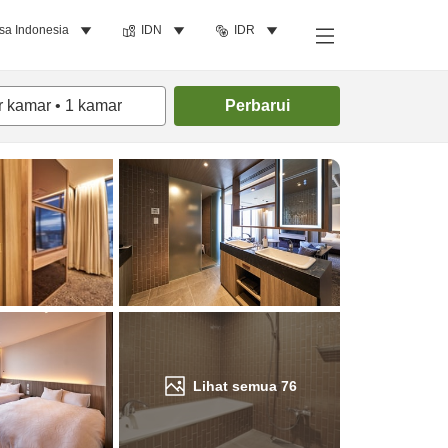
sa Indonesia
IDN
IDR
Cari kamar
r kamar
•
1
kamar
Perbarui
Lihat semua
76