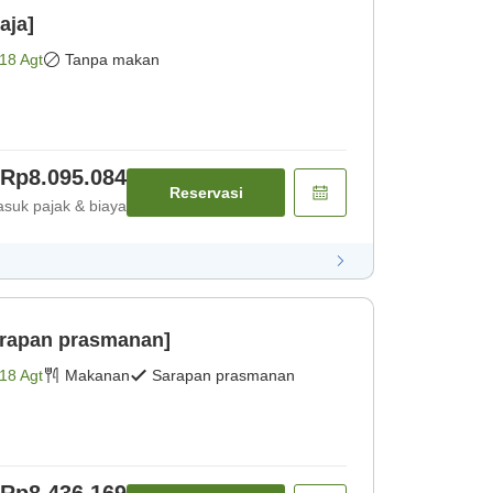
aja]
18 Agt
Tanpa makan
Rp8.095.084
Reservasi
suk pajak & biaya
arapan prasmanan]
18 Agt
Makanan
Sarapan prasmanan
Rp8.436.169