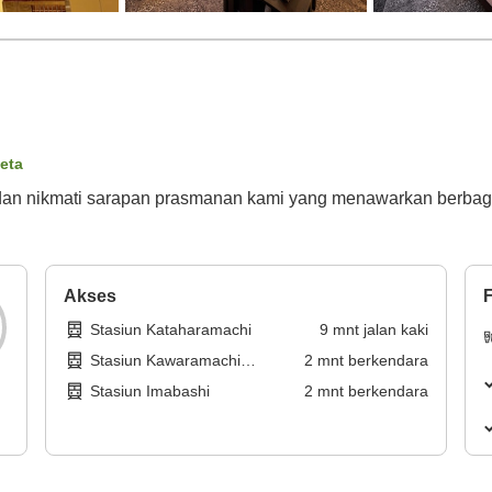
peta
er dan nikmati sarapan prasmanan kami yang menawarkan berb
Akses
F
Stasiun Kataharamachi
9
mnt
jalan kaki
Stasiun Kawaramachi
2
mnt
berkendara
(Kagawa)
Stasiun Imabashi
2
mnt
berkendara