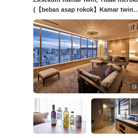
(【bebas asap rokok】Kamar twin
eksekutif (baru direnovasi))