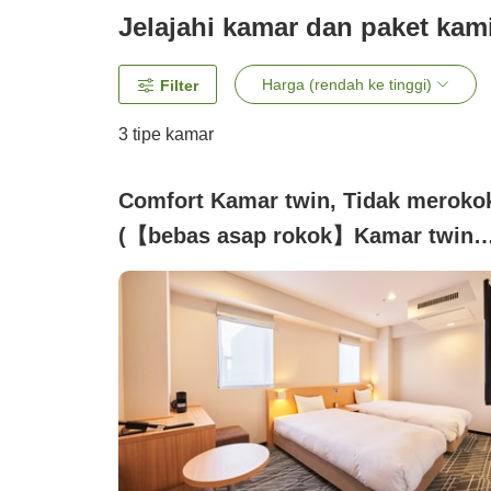
Jelajahi kamar dan paket kam
Harga (rendah ke tinggi)
Filter
3
tipe kamar
Comfort Kamar twin, Tidak meroko
(【bebas asap rokok】Kamar twin
kenyamanan (baru direnovasi))