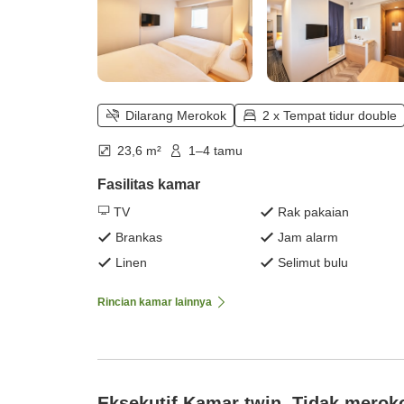
Dilarang Merokok
2 x Tempat tidur double
23,6 m²
1–4 tamu
Fasilitas kamar
TV
Rak pakaian
Brankas
Jam alarm
Linen
Selimut bulu
Rincian kamar lainnya
Eksekutif Kamar twin, Tidak merok