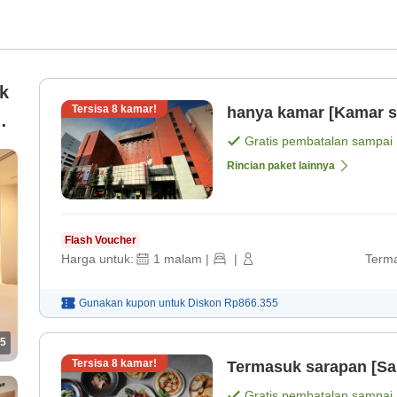
k
Tersisa
8
kamar!
hanya kamar [Kamar s
Gratis pembatalan sampai
Rincian paket lainnya
Flash Voucher
Harga untuk:
1
malam
|
|
Terma
Gunakan kupon untuk
Diskon
Rp866.355
5
Tersisa
8
kamar!
Termasuk sarapan [S
Gratis pembatalan sampai