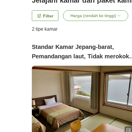
Jelajahi kamar dan paket kam
Harga (rendah ke tinggi)
Filter
2
tipe kamar
Standar Kamar Jepang-barat,
Pemandangan laut, Tidak merokok
(Bebas asap rokok◆Standar◆Kama
gaya Jepang dan
Barat【Pemandangan Angel Road】