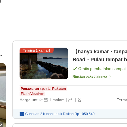
i
Tersisa
1
kamar!
【hanya kamar・tanpa
Road・Pulau tempat be
r
Gratis pembatalan sampai
Rincian paket lainnya
)
Penawaran spesial Rakuten
Flash Voucher
Harga untuk:
1
malam
|
|
Terma
Gunakan 2 kupon untuk
Diskon
Rp1.050.540
2