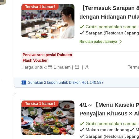
Tersisa
1
kamar!
【Termasuk Sarapan 
dengan Hidangan Pula
Segar [Sarapan prasm
Gratis pembatalan sampai
Sarapan (Restoran Jepang
Rincian paket lainnya
Penawaran spesial Rakuten
Flash Voucher
Harga untuk:
1
malam
|
|
Terma
)
Gunakan 2 kupon untuk
Diskon
Rp1.140.587
Tersisa
1
kamar!
4/1～【Menu Kaiseki P
Penyajian Khusus × A
Domestik Panggang d
Gratis pembatalan sampai
Makan malam Jepang
M
Jepang] [Sarapan pra
Sarapan (Restoran Jepang