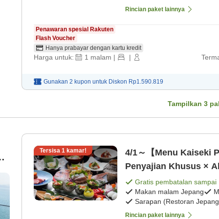
Rincian paket lainnya
Penawaran spesial Rakuten
Flash Voucher
Hanya prabayar dengan kartu kredit
Harga untuk:
1
malam
|
|
Terma
Gunakan 2 kupon untuk
Diskon
Rp1.590.819
Tampilkan
3
pa
Tersisa
1
kamar!
4/1～【Menu Kaiseki P
Penyajian Khusus × A
Domestik Panggang d
Gratis pembatalan sampai
Makan malam Jepang
M
Jepang] [Sarapan pra
Sarapan (Restoran Jepang
】)
Rincian paket lainnya