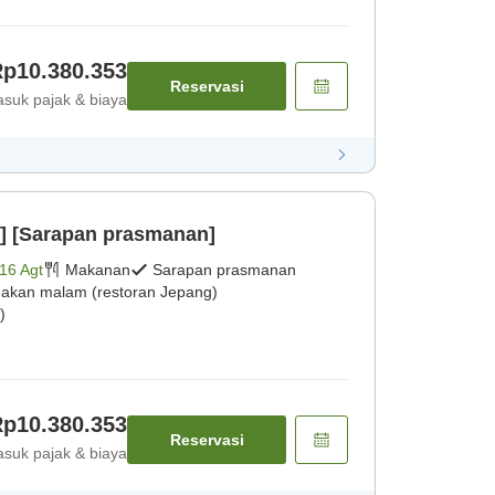
p10.380.353
Reservasi
suk pajak & biaya
] [Sarapan prasmanan]
16 Agt
Makanan
Sarapan prasmanan
akan malam (restoran Jepang)
)
p10.380.353
Reservasi
suk pajak & biaya