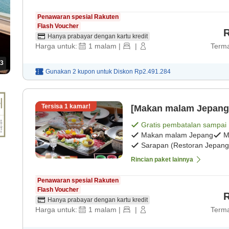
Penawaran spesial Rakuten
Flash Voucher
R
Hanya prabayar dengan kartu kredit
Harga untuk:
1
malam
|
|
Terma
3
Gunakan 2 kupon untuk
Diskon
Rp2.491.284
Tersisa
1
kamar!
[Makan malam Jepang
Gratis pembatalan sampai
Makan malam Jepang
M
Sarapan (Restoran Jepang
Rincian paket lainnya
Penawaran spesial Rakuten
Flash Voucher
R
Hanya prabayar dengan kartu kredit
Harga untuk:
1
malam
|
|
Terma