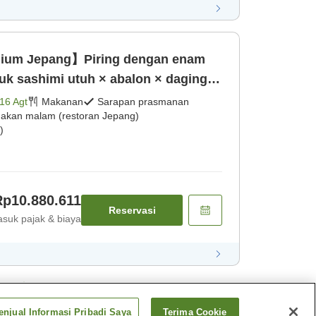
ium Jepang】Piring dengan enam
uk sashimi utuh × abalon × daging
lam Jepang] [Sarapan prasmanan]
16 Agt
Makanan
Sarapan prasmanan
akan malam (restoran Jepang)
)
Rp10.880.611
Reservasi
suk pajak & biaya
ket
njual Informasi Pribadi Saya
Terima Cookie