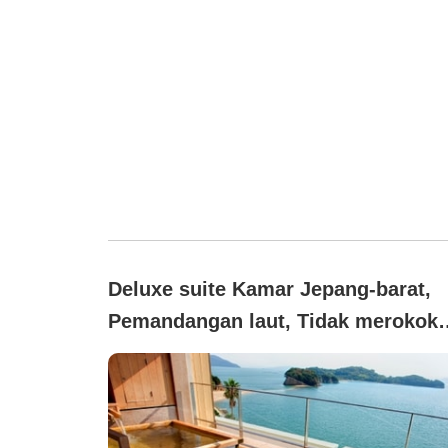
Deluxe suite Kamar Jepang-barat,
Pemandangan laut, Tidak merokok
(bebas asap rokok◆Kamar khusus
dengan pemandian terbuka
typeC【Pemandangan Angel Road