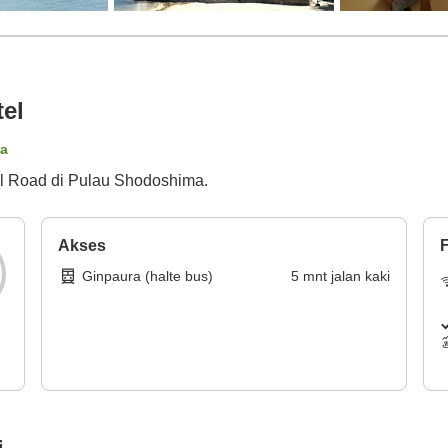
el
ta
l Road di Pulau Shodoshima.
Akses
F
Ginpaura (halte bus)
5
mnt
jalan kaki