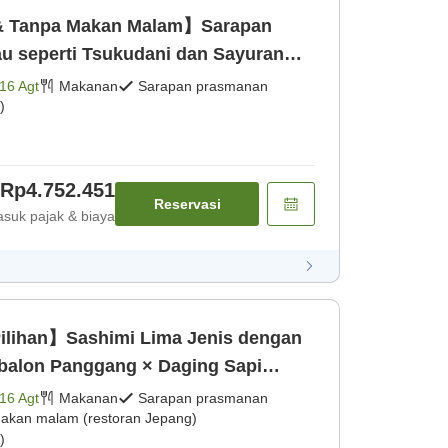
& Tanpa Makan Malam】Sarapan
u seperti Tsukudani dan Sayuran
anan]
16 Agt
Makanan
Sarapan prasmanan
)
Rp4.752.451
Reservasi
suk pajak & biaya
ilihan】Sashimi Lima Jenis dengan
balon Panggang × Daging Sapi
i Atas Teppan [Makan malam
16 Agt
Makanan
Sarapan prasmanan
akan malam (restoran Jepang)
smanan]
)