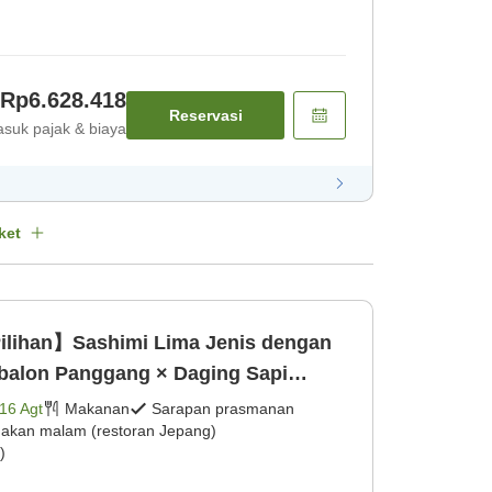
Rp6.628.418
Reservasi
suk pajak & biaya
ket
ilihan】Sashimi Lima Jenis dengan
balon Panggang × Daging Sapi
i Atas Teppan [Makan malam
16 Agt
Makanan
Sarapan prasmanan
akan malam (restoran Jepang)
smanan]
)