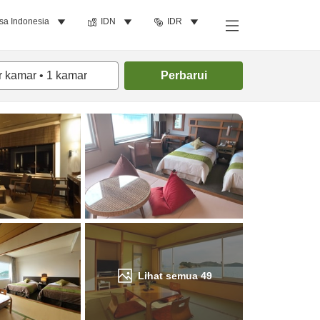
sa Indonesia
IDN
IDR
Cari kamar
r kamar
•
1
kamar
Perbarui
Lihat semua
49