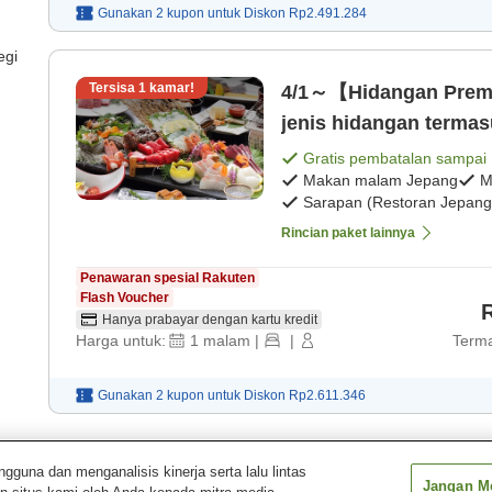
Gunakan 2 kupon untuk
Diskon
Rp2.491.284
egi
Tersisa
1
kamar!
4/1～【Hidangan Prem
jenis hidangan termas
sapi olive [Makan ma
Gratis pembatalan sampai
Makan malam Jepang
M
Sarapan (Restoran Jepang
Rincian paket lainnya
Penawaran spesial Rakuten
Flash Voucher
Hanya prabayar dengan kartu kredit
Harga untuk:
1
malam
|
|
Terma
Gunakan 2 kupon untuk
Diskon
Rp2.611.346
Tampilkan
1
pa
una dan menganalisis kinerja serta lalu lintas
Jangan Me