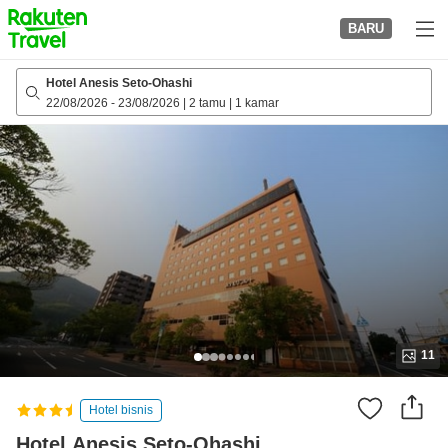
to
BARU
top
page
Hotel Anesis Seto-Ohashi
22/08/2026
-
23/08/2026
|
2 tamu
|
1 kamar
11
Hotel bisnis
Hotel Anesis Seto-Ohashi