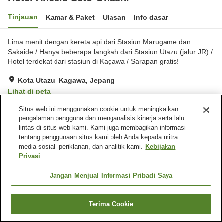
Tinjauan
Kamar & Paket
Ulasan
Info dasar
Lima menit dengan kereta api dari Stasiun Marugame dan
Sakaide / Hanya beberapa langkah dari Stasiun Utazu (jalur JR) /
Hotel terdekat dari stasiun di Kagawa / Sarapan gratis!
Kota Utazu, Kagawa, Jepang
Lihat di peta
Sangat baik
Ulasan:
849
4.1
Situs web ini menggunakan cookie untuk meningkatkan
pengalaman pengguna dan menganalisis kinerja serta lalu
lintas di situs web kami. Kami juga membagikan informasi
Fasilitas properti
tentang penggunaan situs kami oleh Anda kepada mitra
media sosial, periklanan, dan analitik kami.
Kebijakan
Tempat parkir
Spa / Salon kecantikan
Privasi
Restoran
Kafe
Jangan Menjual Informasi Pribadi Saya
Beranda
Jepang
Kagawa
Kota Utazu
Hotel Anesis Seto-Ohashi
Terima Cookie
Cari kamar