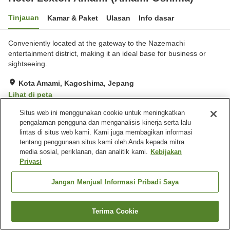
Tinjauan
Kamar & Paket
Ulasan
Info dasar
Conveniently located at the gateway to the Nazemachi
entertainment district, making it an ideal base for business or
sightseeing.
Kota Amami, Kagoshima, Jepang
Lihat di peta
Situs web ini menggunakan cookie untuk meningkatkan
Fasilitas properti
pengalaman pengguna dan menganalisis kinerja serta lalu
lintas di situs web kami. Kami juga membagikan informasi
Tempat parkir
Spa / Salon kecantikan
tentang penggunaan situs kami oleh Anda kepada mitra
Mesin penjual otomatis
Laundry berbayar
media sosial, periklanan, dan analitik kami.
Kebijakan
Privasi
Beranda
Jepang
Kagoshima
Kota Amami
Jangan Menjual Informasi Pribadi Saya
Hotel Lexton Amami (Amami Oshima)
Terima Cookie
Cari kamar