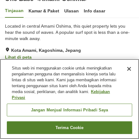
Tinjauan
Kamar & Paket
Ulasan
Info dasar
Located in central Amami Oshima, this quiet property lets you
hear the sound of waves. A popular surf spot is less than a one-
minute walk away.
Kota Amami, Kagoshima, Jepang
Lihat di peta
Luar biasa
Ulasan:
4
4.8
Situs web ini menggunakan cookie untuk meningkatkan
pengalaman pengguna dan menganalisis kinerja serta lalu
lintas di situs web kami. Kami juga membagikan informasi
Fasilitas properti
tentang penggunaan situs kami oleh Anda kepada mitra
media sosial, periklanan, dan analitik kami.
Kebijakan
Tempat parkir
Dapur bersama
Privasi
Beranda
Jepang
Kagoshima
Kota Amami
Jangan Menjual Informasi Pribadi Saya
One Base <Amami Oshima>
Terima Cookie
Cari kamar