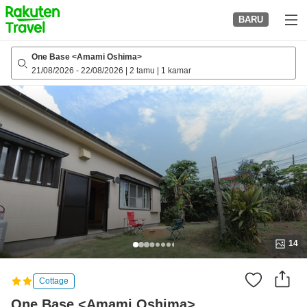
to
BARU
top
page
One Base <Amami Oshima>
21/08/2026
-
22/08/2026
|
2 tamu
|
1 kamar
14
Cottage
One Base <Amami Oshima>