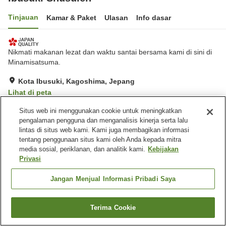
Tinjauan
Kamar & Paket
Ulasan
Info dasar
Nikmati makanan lezat dan waktu santai bersama kami di sini di
Minamisatsuma.
Kota Ibusuki, Kagoshima, Jepang
Lihat di peta
Hebat
Ulasan:
183
4.6
Situs web ini menggunakan cookie untuk meningkatkan
pengalaman pengguna dan menganalisis kinerja serta lalu
lintas di situs web kami. Kami juga membagikan informasi
Fasilitas properti
tentang penggunaan situs kami oleh Anda kepada mitra
media sosial, periklanan, dan analitik kami.
Kebijakan
Wi-Fi
Sauna
Privasi
Makan pribadi
Benar-benar bebas rokok
Jangan Menjual Informasi Pribadi Saya
Beranda
Jepang
Kagoshima
Kota Ibusuki
Ibusuki Shusuien
Terima Cookie
Cari kamar