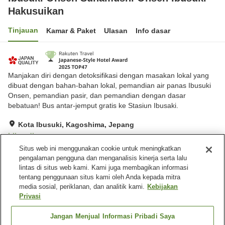
Hakusuikan
Tinjauan
Kamar & Paket
Ulasan
Info dasar
Manjakan diri dengan detoksifikasi dengan masakan lokal yang
dibuat dengan bahan-bahan lokal, pemandian air panas Ibusuki
Onsen, pemandian pasir, dan pemandian dengan dasar
bebatuan! Bus antar-jemput gratis ke Stasiun Ibusaki.
Kota Ibusuki, Kagoshima, Jepang
Lihat di peta
Situs web ini menggunakan cookie untuk meningkatkan
Hebat
Ulasan:
877
4.5
pengalaman pengguna dan menganalisis kinerja serta lalu
lintas di situs web kami. Kami juga membagikan informasi
tentang penggunaan situs kami oleh Anda kepada mitra
Fasilitas properti
media sosial, periklanan, dan analitik kami.
Kebijakan
Tempat parkir
Pemandian dengan
Privasi
bebatuan alami
Sauna
Lounge
Jangan Menjual Informasi Pribadi Saya