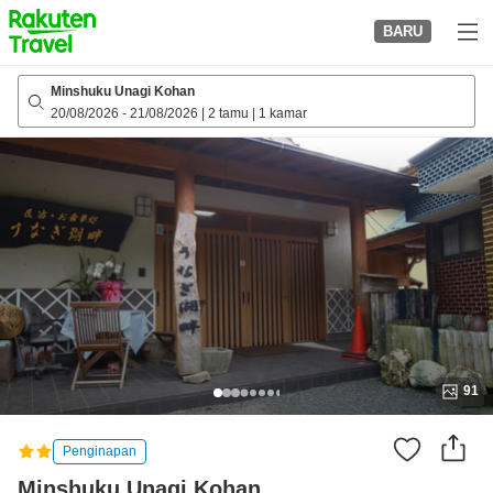
to
BARU
top
page
Minshuku Unagi Kohan
20/08/2026
-
21/08/2026
|
2 tamu
|
1 kamar
91
Penginapan
Minshuku Unagi Kohan