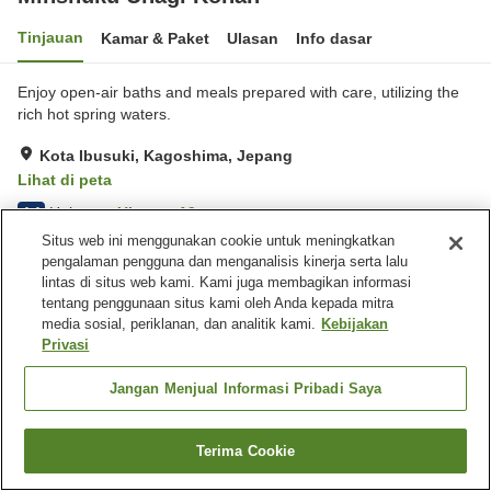
Tinjauan
Kamar & Paket
Ulasan
Info dasar
Enjoy open-air baths and meals prepared with care, utilizing the
rich hot spring waters.
Kota Ibusuki, Kagoshima, Jepang
Lihat di peta
Hebat
Ulasan:
19
4.4
Situs web ini menggunakan cookie untuk meningkatkan
pengalaman pengguna dan menganalisis kinerja serta lalu
Fasilitas properti
lintas di situs web kami. Kami juga membagikan informasi
tentang penggunaan situs kami oleh Anda kepada mitra
Tempat parkir
Toko
media sosial, periklanan, dan analitik kami.
Kebijakan
Aula perjamuan
Pemandian udara terbuka
Privasi
(air panas)
Jangan Menjual Informasi Pribadi Saya
Beranda
Jepang
Kagoshima
Kota Ibusuki
Minshuku Unagi Kohan
Terima Cookie
Cari kamar