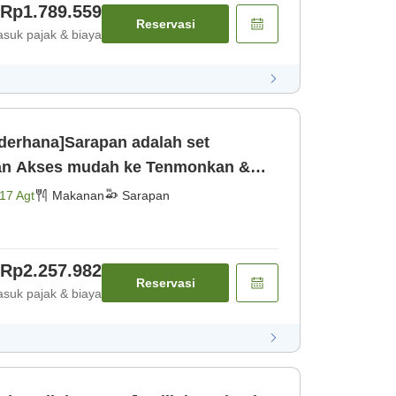
Rp1.789.559
Reservasi
suk pajak & biaya
derhana]Sarapan adalah set
kan &
ndian air pa [Sarapan]
17 Agt
Makanan
Sarapan
Rp2.257.982
Reservasi
suk pajak & biaya