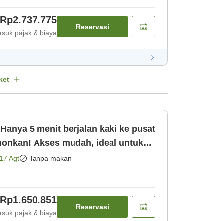
Rp2.737.775
Reservasi
suk pajak & biaya
ket
anya 5 menit berjalan kaki ke pusat
onkan! Akses mudah, ideal untuk
mar saja]
17 Agt
Tanpa makan
Rp1.650.851
Reservasi
suk pajak & biaya