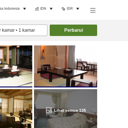
sa Indonesia
IDN
IDR
Cari kamar
r kamar
•
1
kamar
Perbarui
Lihat semua
135