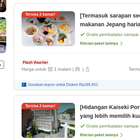
3
Tersisa
2
kamar!
[Termasuk sarapan se
makanan Jepang harian Akses mudah ke Tenmon
bersantai dengan pema
Gratis pembatalan sampai
Rincian paket lainnya
Flash Voucher
e
Harga untuk:
1
malam
|
|
Terma
Gunakan kupon untuk
Diskon
Rp286.852
Tersisa
2
kamar!
[Hidangan Kaiseki Por
yang lebih memilih ku
Gratis pembatalan sampai
Rincian paket lainnya