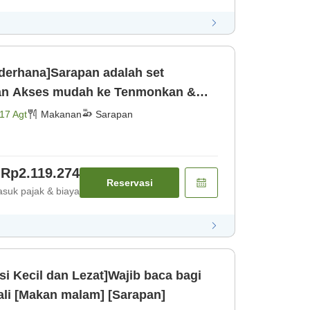
derhana]Sarapan adalah set
kan &
ndian air pa [Sarapan]
17 Agt
Makanan
Sarapan
Rp2.119.274
Reservasi
suk pajak & biaya
si Kecil dan Lezat]Wajib baca bagi
ali [Makan malam] [Sarapan]