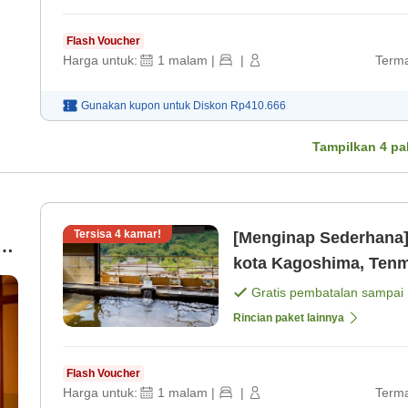
Flash Voucher
Harga untuk:
1
malam
|
|
Terma
Gunakan kupon untuk
Diskon
Rp410.666
Tampilkan
4
pa
Tersisa
4
kamar!
[Menginap Sederhana]H
kota Kagoshima, Tenm
bisnis dan wisata. [Ka
Gratis pembatalan sampai
Rincian paket lainnya
Flash Voucher
Harga untuk:
1
malam
|
|
Terma