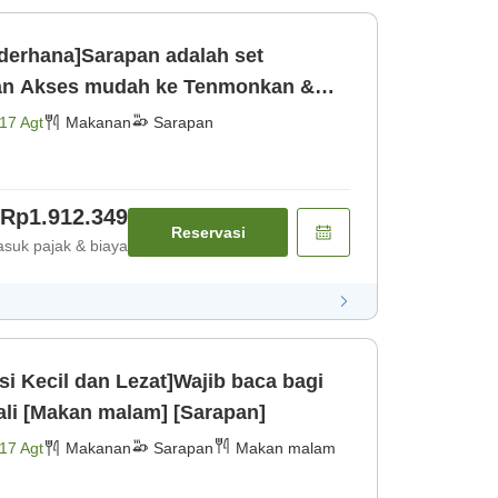
derhana]Sarapan adalah set
kan &
ndian air pa [Sarapan]
17 Agt
Makanan
Sarapan
Rp1.912.349
Reservasi
suk pajak & biaya
si Kecil dan Lezat]Wajib baca bagi
ali [Makan malam] [Sarapan]
17 Agt
Makanan
Sarapan
Makan malam