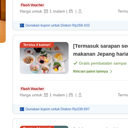
Flash Voucher
Harga untuk:
1
malam
|
|
Terma
Gunakan kupon untuk
Diskon
Rp268.433
Tersisa
4
kamar!
[Termasuk sarapan se
makanan Jepang harian Akses mudah ke Tenmon
bersantai dengan pema
Gratis pembatalan sampai
Rincian paket lainnya
Flash Voucher
Harga untuk:
1
malam
|
|
Terma
Gunakan kupon untuk
Diskon
Rp338.697