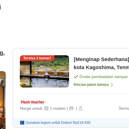
i
g,
Tersisa
2
kamar!
[Menginap Sederhana]H
kota Kagoshima, Tenm
bisnis dan wisata. [Ka
Gratis pembatalan sampai
Rincian paket lainnya
Flash Voucher
Harga untuk:
1
malam
|
|
Terma
Gunakan kupon untuk
Diskon
Rp216.930