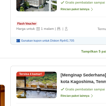
Gratis pembatalan sampai
Rincian paket lainnya
Flash Voucher
Harga untuk:
1
malam
|
|
Terma
Gunakan kupon untuk
Diskon
Rp441.705
Tampilkan
5
pa
Tersisa
4
kamar!
[Menginap Sederhana]H
kota Kagoshima, Tenm
bisnis dan wisata. [Ka
Gratis pembatalan sampai
Rincian paket lainnya