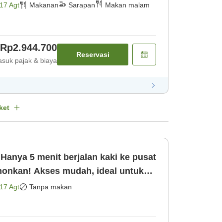
17 Agt
Makanan
Sarapan
Makan malam
Rp2.944.700
Reservasi
suk pajak & biaya
ket
anya 5 menit berjalan kaki ke pusat
onkan! Akses mudah, ideal untuk
mar saja]
17 Agt
Tanpa makan