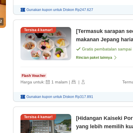
Gunakan kupon untuk
Diskon
Rp247.627
2
Tersisa
4
kamar!
[Termasuk sarapan se
makanan Jepang harian Akses mudah ke Tenmon
bersantai dengan pema
Gratis pembatalan sampai
Rincian paket lainnya
Flash Voucher
Harga untuk:
1
malam
|
|
Terma
Gunakan kupon untuk
Diskon
Rp317.891
Tersisa
4
kamar!
[Hidangan Kaiseki Por
yang lebih memilih ku