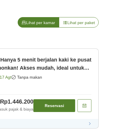
Lihat per kamar
Lihat per paket
anya 5 menit berjalan kaki ke pusat
onkan! Akses mudah, ideal untuk
mar saja]
17 Agt
Tanpa makan
Rp1.446.200
Reservasi
suk pajak & biaya