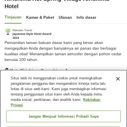
Hotel
Tinjauan
Kamar & Paket
Ulasan
Info dasar
Pemandian taman batuan dasar kami yang besar akan
mengejutkan Anda dengan banyaknya air panas dan berbagai
kualitas obat! Menampilkan taman atmosfer dengan pohon cedar
berusia 100 tahun.
Kota Kirishima, Kagoshima, Jepang
Lihat di peta
Situs web ini menggunakan cookie untuk meningkatkan
pengalaman pengguna dan menganalisis kinerja serta lalu
Hebat
Ulasan:
88
4.6
lintas di situs web kami. Kami juga membagikan informasi
tentang penggunaan situs kami oleh Anda kepada mitra
media sosial, periklanan, dan analitik kami.
Kebijakan
Fasilitas properti
Privasi
Tempat parkir
Sauna
Spa / Salon kecantikan
Restoran
Jangan Menjual Informasi Pribadi Saya