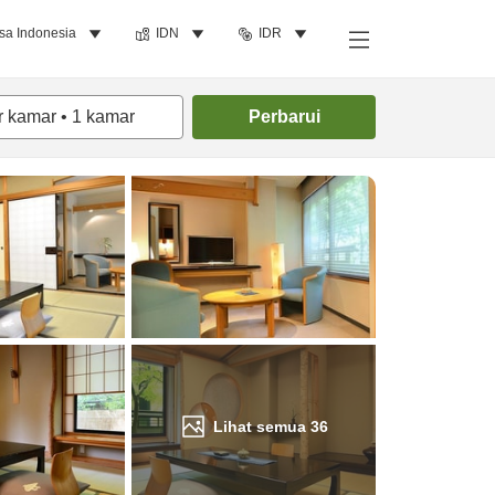
sa Indonesia
IDN
IDR
Cari kamar
r kamar
•
1
kamar
Perbarui
Lihat semua
36