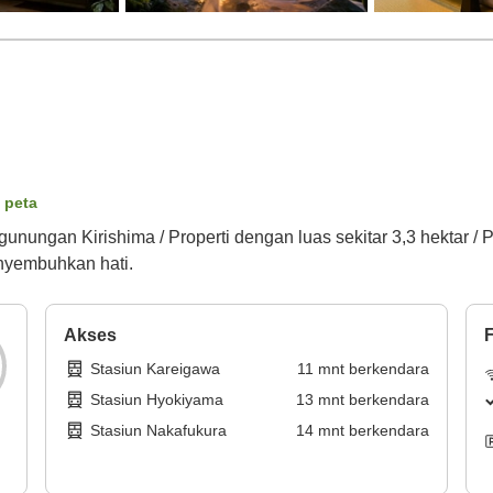
i peta
nungan Kirishima / Properti dengan luas sekitar 3,3 hektar / P
nyembuhkan hati.
Akses
F
Stasiun Kareigawa
11
mnt
berkendara
Stasiun Hyokiyama
13
mnt
berkendara
Stasiun Nakafukura
14
mnt
berkendara