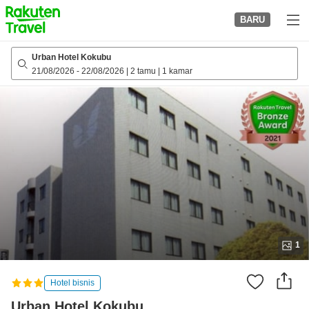
to
BARU
top
page
Urban Hotel Kokubu
21/08/2026
-
22/08/2026
|
2 tamu
|
1 kamar
1
Hotel bisnis
Urban Hotel Kokubu