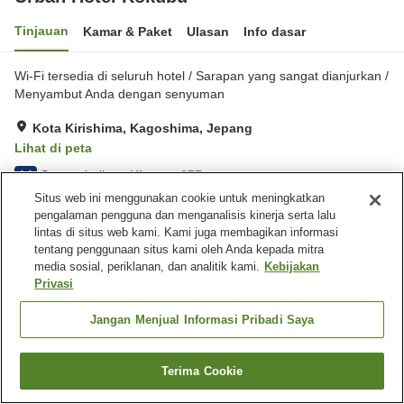
Tinjauan
Kamar & Paket
Ulasan
Info dasar
Wi-Fi tersedia di seluruh hotel / Sarapan yang sangat dianjurkan /
Menyambut Anda dengan senyuman
Kota Kirishima, Kagoshima, Jepang
Lihat di peta
Sangat baik
Ulasan:
277
4.1
Situs web ini menggunakan cookie untuk meningkatkan
pengalaman pengguna dan menganalisis kinerja serta lalu
Fasilitas properti
lintas di situs web kami. Kami juga membagikan informasi
tentang penggunaan situs kami oleh Anda kepada mitra
Tempat parkir
Spa / Salon kecantikan
media sosial, periklanan, dan analitik kami.
Kebijakan
Mesin penjual otomatis
Toko
Privasi
Beranda
Jepang
Kagoshima
Kota Kirishima
Jangan Menjual Informasi Pribadi Saya
Urban Hotel Kokubu
Terima Cookie
Cari kamar