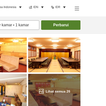
sa Indonesia
IDN
IDR
Cari kamar
r kamar
•
1
kamar
Perbarui
Lihat semua
26