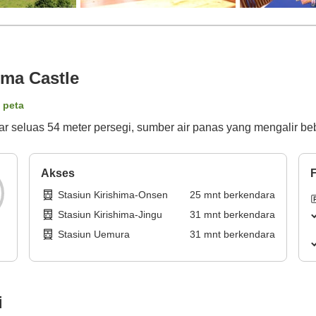
ima Castle
i peta
r seluas 54 meter persegi, sumber air panas yang mengalir be
Akses
F
Stasiun Kirishima-Onsen
25
mnt
berkendara
Stasiun Kirishima-Jingu
31
mnt
berkendara
Stasiun Uemura
31
mnt
berkendara
i