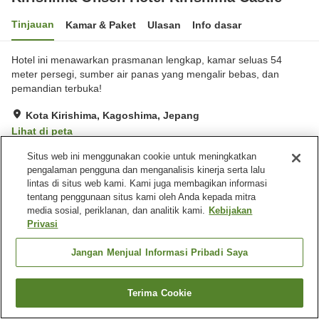
Tinjauan
Kamar & Paket
Ulasan
Info dasar
Hotel ini menawarkan prasmanan lengkap, kamar seluas 54
meter persegi, sumber air panas yang mengalir bebas, dan
pemandian terbuka!
Kota Kirishima, Kagoshima, Jepang
Lihat di peta
Baik
Ulasan:
231
3.8
Situs web ini menggunakan cookie untuk meningkatkan
pengalaman pengguna dan menganalisis kinerja serta lalu
lintas di situs web kami. Kami juga membagikan informasi
Fasilitas properti
tentang penggunaan situs kami oleh Anda kepada mitra
media sosial, periklanan, dan analitik kami.
Kebijakan
Tempat parkir
Mandi jet
Privasi
Sauna
Spa / Salon kecantikan
Jangan Menjual Informasi Pribadi Saya
Beranda
Jepang
Kagoshima
Kota Kirishima
Kirishima Onsen Hotel Kirishima Castle
Terima Cookie
Cari kamar