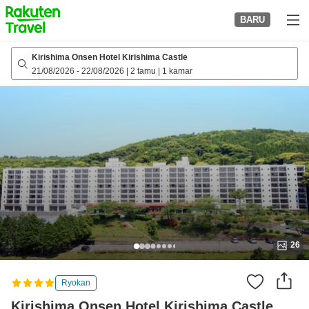
to
BARU
top
page
Kirishima Onsen Hotel Kirishima Castle
21/08/2026
-
22/08/2026
|
2 tamu
|
1 kamar
26
Ryokan
Kirishima Onsen Hotel Kirishima Castle