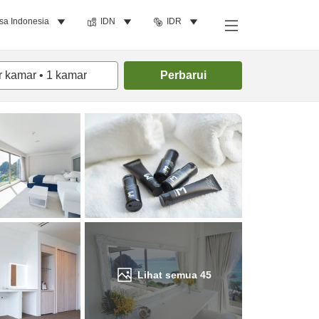
sa Indonesia
IDN
IDR
Cari kamar
r kamar
•
1
kamar
Perbarui
Lihat semua
45