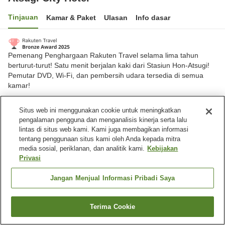
Tinjauan
Kamar & Paket
Ulasan
Info dasar
Pemenang Penghargaan Rakuten Travel selama lima tahun
berturut-turut! Satu menit berjalan kaki dari Stasiun Hon-Atsugi!
Pemutar DVD, Wi-Fi, dan pembersih udara tersedia di semua
kamar!
Kota Atsugi, Kanagawa, Jepang
Situs web ini menggunakan cookie untuk meningkatkan
Lihat di peta
pengalaman pengguna dan menganalisis kinerja serta lalu
lintas di situs web kami. Kami juga membagikan informasi
Sangat baik
Ulasan:
489
4.1
tentang penggunaan situs kami oleh Anda kepada mitra
media sosial, periklanan, dan analitik kami.
Kebijakan
Privasi
Fasilitas properti
Tempat parkir
Laundry berbayar
Jangan Menjual Informasi Pribadi Saya
Pengiriman ke rumah
Cuci kering
Terima Cookie
Cari kamar
Beranda
Jepang
Kanagawa
Kota Atsugi
Atsugi City Hotel