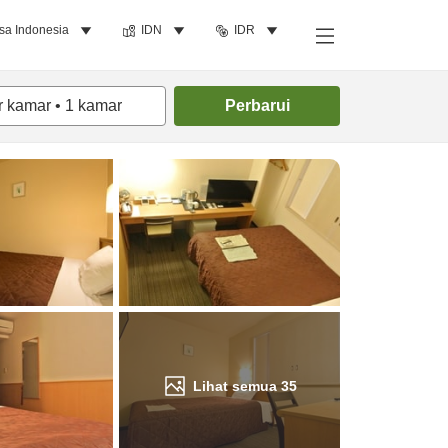
sa Indonesia
IDN
IDR
Cari kamar
r kamar
•
1
kamar
Perbarui
Lihat semua
35