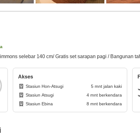
ta
immons selebar 140 cm/ Gratis set sarapan pagi / Bangunan t
Akses
F
Stasiun Hon-Atsugi
5
mnt
jalan kaki
Stasiun Atsugi
4
mnt
berkendara
Stasiun Ebina
8
mnt
berkendara
i