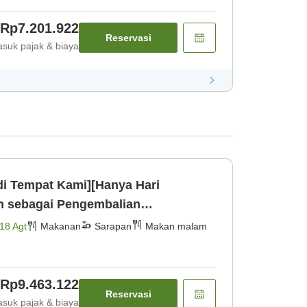
Rp7.201.922
Reservasi
suk pajak & biaya
 di Tempat Kami][Hanya Hari
en sebagai Pengembalian
 Kamar dengan Pema [Makan malam]
18 Agt
Makanan
Sarapan
Makan malam
Rp9.463.122
Reservasi
suk pajak & biaya