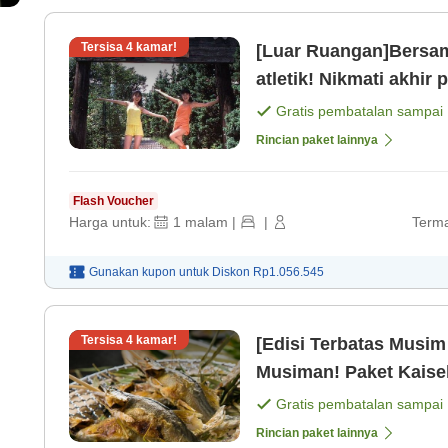
Tersisa
4
kamar!
[Luar Ruangan]Bersam
atletik! Nikmati akhi
dan olahraga luar ru
Gratis pembatalan sampai
Rincian paket lainnya
Flash Voucher
Harga untuk:
1
malam
|
|
Terma
Gunakan kupon untuk
Diskon
Rp1.056.545
Tersisa
4
kamar!
[Edisi Terbatas Musim
Musiman! Paket Kaise
Gratis pembatalan sampai
Rincian paket lainnya