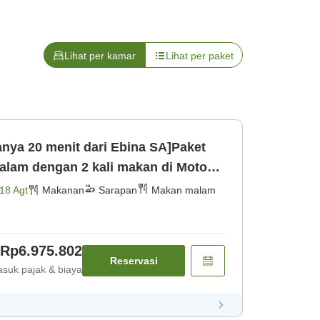
Lihat per kamar
Lihat per paket
nya 20 menit dari Ebina SA]Paket
alam dengan 2 kali makan di Motoyu
 [Sarapan]
18 Agt
Makanan
Sarapan
Makan malam
Rp6.975.802
Reservasi
suk pajak & biaya