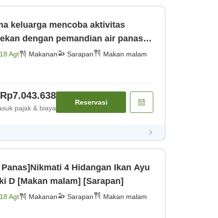
a keluarga mencoba aktivitas
r pekan dengan pemandian air panas
angan [Makan malam] [Sarapan]
18 Agt
Makanan
Sarapan
Makan malam
Rp7.043.638
Reservasi
suk pajak & biaya
 Panas]Nikmati 4 Hidangan Ikan Ayu
ki D [Makan malam] [Sarapan]
18 Agt
Makanan
Sarapan
Makan malam