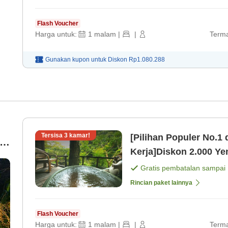
Flash Voucher
Harga untuk:
1
malam
|
|
Terma
Gunakan kupon untuk
Diskon
Rp1.080.288
Tersisa
3
kamar!
[Pilihan Populer No.1
s
Kerja]Diskon 2.000 Y
Keuntungan! Nikmati
Gratis pembatalan sampai
[Sarapan]
Rincian paket lainnya
Flash Voucher
Harga untuk:
1
malam
|
|
Terma