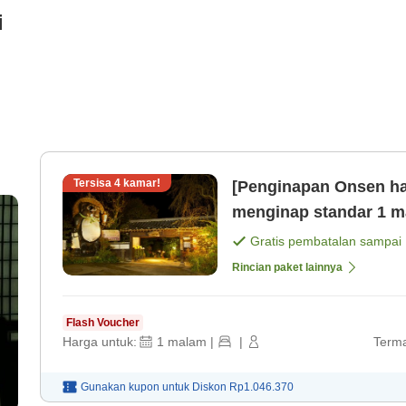
i
Tersisa
4
kamar!
[Penginapan Onsen ha
menginap standar 1 m
Ryokan [Makan malam]
Gratis pembatalan sampai
Rincian paket lainnya
Flash Voucher
Harga untuk:
1
malam
|
|
Terma
Gunakan kupon untuk
Diskon
Rp1.046.370