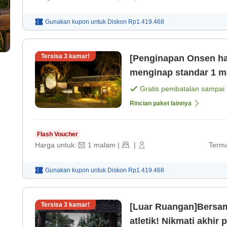
Gunakan kupon untuk
Diskon
Rp1.419.468
Tersisa
3
kamar!
[Penginapan Onsen ha
menginap standar 1 m
Ryokan [Makan malam]
Gratis pembatalan sampai
Rincian paket lainnya
Flash Voucher
Harga untuk:
1
malam
|
|
Terma
Gunakan kupon untuk
Diskon
Rp1.419.468
Tersisa
3
kamar!
[Luar Ruangan]Bersam
atletik! Nikmati akhi