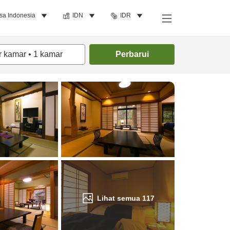
sa Indonesia
IDN
IDR
Cari kamar
r kamar
•
1
kamar
Perbarui
Lihat semua
117