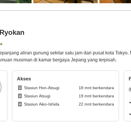
 Ryokan
ta
epanjang aliran gunung sekitar satu jam dari pusat kota Toky
jamuan musiman di kamar bergaya Jepang yang terpisah.
Akses
F
Stasiun Hon-Atsugi
18
mnt
berkendara
Stasiun Atsugi
19
mnt
berkendara
Stasiun Aiko-Ishida
22
mnt
berkendara