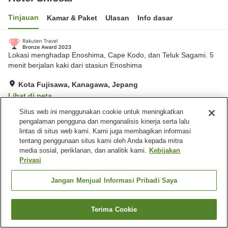
Tinjauan
Kamar & Paket
Ulasan
Info dasar
Lokasi menghadap Enoshima, Cape Kodo, dan Teluk Sagami. 5
menit berjalan kaki dari stasiun Enoshima
Kota Fujisawa, Kanagawa, Jepang
Lihat di peta
Sangat baik
Ulasan:
252
4.1
Situs web ini menggunakan cookie untuk meningkatkan
pengalaman pengguna dan menganalisis kinerja serta lalu
lintas di situs web kami. Kami juga membagikan informasi
Fasilitas properti
tentang penggunaan situs kami oleh Anda kepada mitra
media sosial, periklanan, dan analitik kami.
Kebijakan
Wi-Fi
Benar-benar bebas rokok
Privasi
Mesin penjual otomatis
Penyedia air
Jangan Menjual Informasi Pribadi Saya
Beranda
Jepang
Kanagawa
Kota Fujisawa
Hotel Shiosai
Terima Cookie
Cari kamar