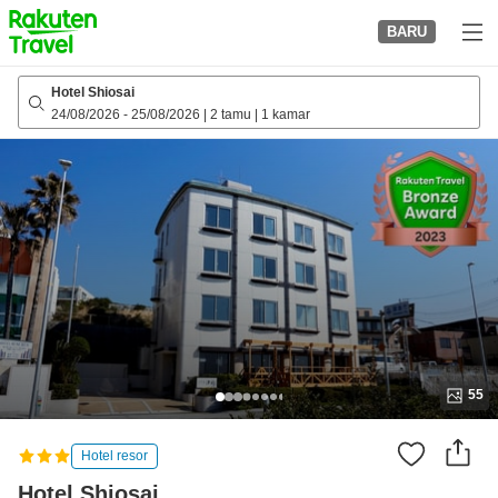
to
BARU
top
page
Hotel Shiosai
24/08/2026
-
25/08/2026
|
2 tamu
|
1 kamar
55
Hotel resor
Hotel Shiosai