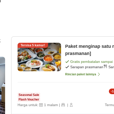
i
k
Tersisa
5
kamar!
Paket menginap satu 
prasmanan]
Gratis pembatalan sampai
Sarapan prasmanan
Sar
Rincian paket lainnya
-
1
Seasonal Sale
Flash Voucher
Harga untuk:
1
malam
|
|
Terma