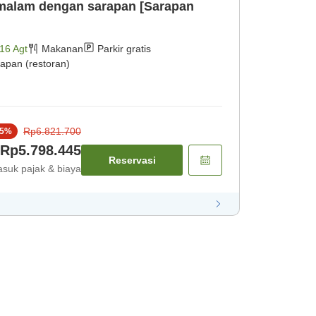
malam dengan sarapan [Sarapan
16 Agt
Makanan
Parkir gratis
apan (restoran)
Rp6.821.700
5
%
Rp5.798.445
Reservasi
suk pajak & biaya