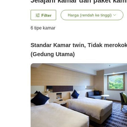
Jelajahi kamar dan paket kam
Harga (rendah ke tinggi)
Filter
6
tipe kamar
Standar Kamar twin, Tidak meroko
(Gedung Utama)