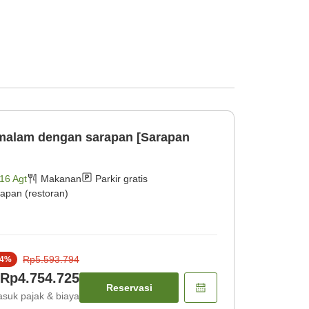
malam dengan sarapan [Sarapan
16 Agt
Makanan
Parkir gratis
apan (restoran)
Rp5.593.794
4
%
Rp4.754.725
Reservasi
suk pajak & biaya