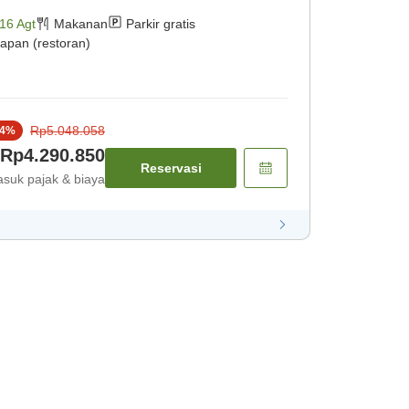
16 Agt
Makanan
Parkir gratis
apan (restoran)
Rp5.048.058
4
%
Rp4.290.850
Reservasi
suk pajak & biaya