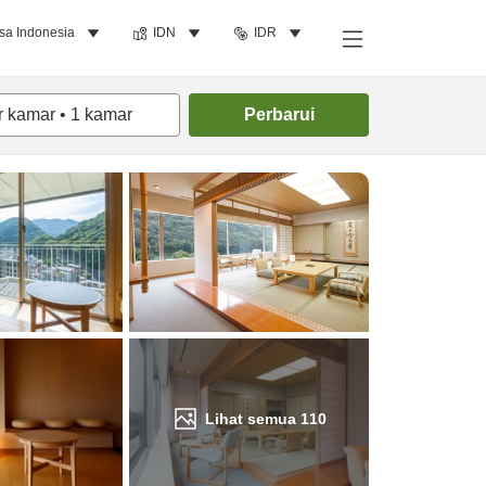
sa Indonesia
IDN
IDR
Cari kamar
r kamar
•
1
kamar
Perbarui
Lihat semua
110