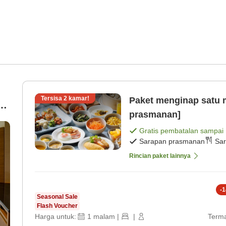
Tersisa
2
kamar!
Paket menginap satu 
prasmanan]
Gratis pembatalan sampai
Sarapan prasmanan
Sar
Rincian paket lainnya
-
1
Seasonal Sale
Flash Voucher
Harga untuk:
1
malam
|
|
Terma