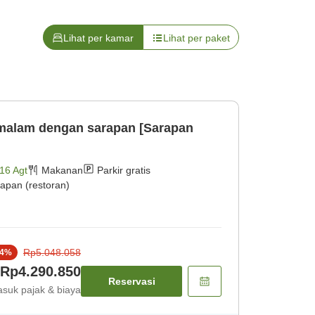
Lihat per kamar
Lihat per paket
malam dengan sarapan [Sarapan
16 Agt
Makanan
Parkir gratis
apan (restoran)
Rp5.048.058
4
%
Rp4.290.850
Reservasi
suk pajak & biaya