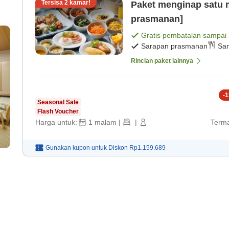
Tersisa
2
kamar!
Paket menginap satu 
prasmanan]
Gratis pembatalan sampai
Sarapan prasmanan
Sar
Rincian paket lainnya
-
1
Seasonal Sale
Flash Voucher
Harga untuk:
1
malam
|
|
Terma
Gunakan kupon untuk
Diskon
Rp1.159.689