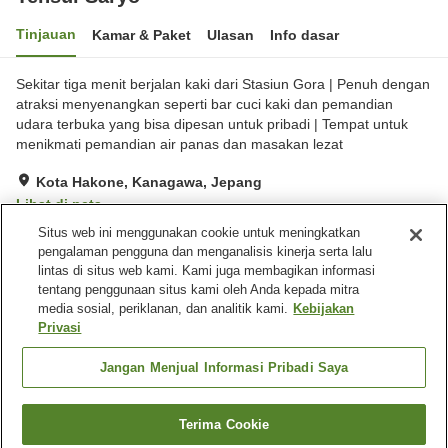
Tinjauan
Kamar & Paket
Ulasan
Info dasar
Sekitar tiga menit berjalan kaki dari Stasiun Gora | Penuh dengan
atraksi menyenangkan seperti bar cuci kaki dan pemandian
udara terbuka yang bisa dipesan untuk pribadi | Tempat untuk
menikmati pemandian air panas dan masakan lezat
Kota Hakone, Kanagawa, Jepang
Lihat di peta
Situs web ini menggunakan cookie untuk meningkatkan
Sangat baik
Ulasan:
359
4.1
pengalaman pengguna dan menganalisis kinerja serta lalu
lintas di situs web kami. Kami juga membagikan informasi
tentang penggunaan situs kami oleh Anda kepada mitra
Fasilitas properti
media sosial, periklanan, dan analitik kami.
Kebijakan
Wi-Fi
Lima menit berjalan kaki ke
Privasi
stasiun
Pemandian dengan
Sauna
Jangan Menjual Informasi Pribadi Saya
bebatuan alami
Terima Cookie
Cari kamar
Beranda
Jepang
Kanagawa
Kota Hakone
Tensui Saryo