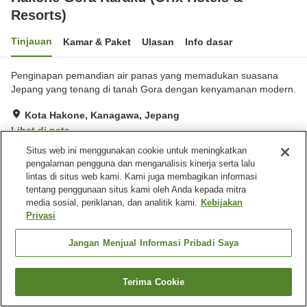
Resorts)
Tinjauan
Kamar & Paket
Ulasan
Info dasar
Penginapan pemandian air panas yang memadukan suasana
Jepang yang tenang di tanah Gora dengan kenyamanan modern.
Kota Hakone, Kanagawa, Jepang
Lihat di peta
Situs web ini menggunakan cookie untuk meningkatkan
Hebat
Ulasan:
106
4.5
pengalaman pengguna dan menganalisis kinerja serta lalu
lintas di situs web kami. Kami juga membagikan informasi
Fasilitas properti
tentang penggunaan situs kami oleh Anda kepada mitra
media sosial, periklanan, dan analitik kami.
Kebijakan
Antar jemput
Pelayanan kamar
Privasi
Layanan bangun tidur
Pantangan makan (alergi)
Jangan Menjual Informasi Pribadi Saya
Beranda
Jepang
Kanagawa
Kota Hakone
Hakone Gora Karaku (Orix Hotels & Resorts)
Terima Cookie
Cari kamar