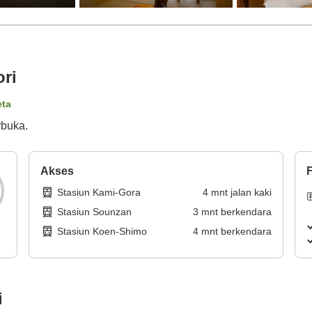
ri
eta
rbuka.
Akses
F
Stasiun Kami-Gora
4
mnt
jalan kaki
Stasiun Sounzan
3
mnt
berkendara
Stasiun Koen-Shimo
4
mnt
berkendara
i