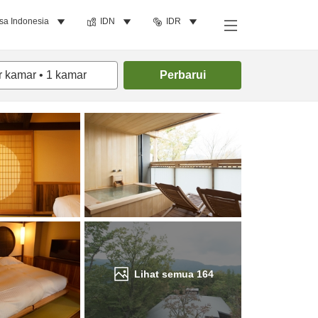
sa Indonesia
IDN
IDR
Cari kamar
r kamar
•
1
kamar
Perbarui
Lihat semua
164