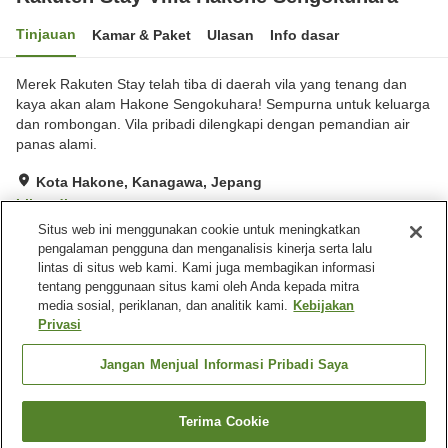
Tinjauan
Kamar & Paket
Ulasan
Info dasar
Merek Rakuten Stay telah tiba di daerah vila yang tenang dan
kaya akan alam Hakone Sengokuhara! Sempurna untuk keluarga
dan rombongan. Vila pribadi dilengkapi dengan pemandian air
panas alami.
Kota Hakone, Kanagawa, Jepang
Lihat di peta
Situs web ini menggunakan cookie untuk meningkatkan
Hebat
Ulasan:
253
4.3
pengalaman pengguna dan menganalisis kinerja serta lalu
lintas di situs web kami. Kami juga membagikan informasi
tentang penggunaan situs kami oleh Anda kepada mitra
Fasilitas properti
media sosial, periklanan, dan analitik kami.
Kebijakan
Wi-Fi
Mata air panas di dalam
Privasi
gedung
Benar-benar bebas rokok
Mesin penjual otomatis
Jangan Menjual Informasi Pribadi Saya
Beranda
Jepang
Kanagawa
Kota Hakone
Terima Cookie
Cari kamar
Rakuten Stay Villa Hakone Sengokuhara