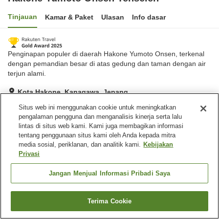
Tinjauan
Kamar & Paket
Ulasan
Info dasar
Penginapan populer di daerah Hakone Yumoto Onsen, terkenal
dengan pemandian besar di atas gedung dan taman dengan air
terjun alami.
Kota Hakone, Kanagawa, Jepang
Lihat di peta
Situs web ini menggunakan cookie untuk meningkatkan
pengalaman pengguna dan menganalisis kinerja serta lalu
Sangat baik
Ulasan:
1,042
4.2
lintas di situs web kami. Kami juga membagikan informasi
tentang penggunaan situs kami oleh Anda kepada mitra
media sosial, periklanan, dan analitik kami.
Kebijakan
Fasilitas properti
Privasi
Tempat parkir
Sauna
Spa / Salon kecantikan
Lounge
Jangan Menjual Informasi Pribadi Saya
Beranda
Jepang
Kanagawa
Kota Hakone
Terima Cookie
Cari kamar
Hakone Yumoto Onsen Tenseien