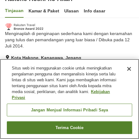
Tinjauan
Kamar & Paket
Ulasan
Info dasar
Menginaplah di penginapan sederhana kami dengan keramahan
yang tulus dan pemandangan yang luar biasa / Dibuka pada 12
Juli 2014.
Kota Hakone, Kanagawa, Jepang
Lihat di peta
Situs web ini menggunakan cookie untuk meningkatkan
Hebat
Ulasan:
412
4.3
pengalaman pengguna dan menganalisis kinerja serta lalu
lintas di situs web kami. Kami juga membagikan informasi
tentang penggunaan situs kami oleh Anda kepada mitra
Fasilitas properti
media sosial, periklanan, dan analitik kami.
Kebijakan
Privasi
Tempat parkir
Spa / Salon kecantikan
Lounge
Mesin penjual otomatis
Jangan Menjual Informasi Pribadi Saya
Beranda
Jepang
Kanagawa
Kota Hakone
Terima Cookie
Cari kamar
Hakone Hoshi no Akari