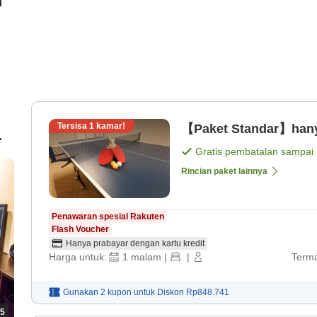
i
Tersisa
1
kamar!
【Paket Standar】hany
Gratis pembatalan sampai
n
Rincian paket lainnya
e
Penawaran spesial Rakuten
Flash Voucher
Hanya prabayar dengan kartu kredit
Harga untuk:
1
malam
|
|
Terma
Gunakan 2 kupon untuk
Diskon
Rp848.741
5