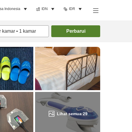
sa Indonesia
IDN
IDR
Cari kamar
r kamar
•
1
kamar
Perbarui
Lihat semua
29