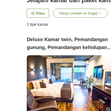
Jelajahi kamar dan paket kam
Harga (rendah ke tinggi)
Filter
1 tipe kamar
Deluxe Kamar twin, Pemandangan
gunung, Pemandangan kehidupan
malam, Tidak merokok (【Kerajina
Shigaraki dengan Setengah
Pemandian Terbuka】Kamar Delux
Bergaya Modern Barat 33 m²)