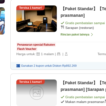
Tersisa
1
kamar!
【Paket Standar】【Te
prasmanan]
Gratis pembatalan sampai
Sarapan (restoran)
Rincian paket lainnya
Penawaran spesial Rakuten
Flash Voucher
Harga untuk:
1
malam
|
|
Terma
Gunakan 2 kupon untuk
Diskon
Rp892.269
Tersisa
1
kamar!
【Paket Standar】【Te
prasmanan] [Sarapan
Gratis pembatalan sampai
Makan malam prasmanan