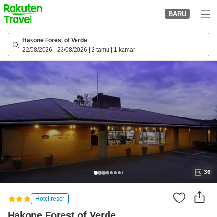
to
BARU
top
page
Hakone Forest of Verde
22/08/2026
-
23/08/2026
|
2 tamu
|
1 kamar
36
Hotel resor
Hakone Forest of Verde