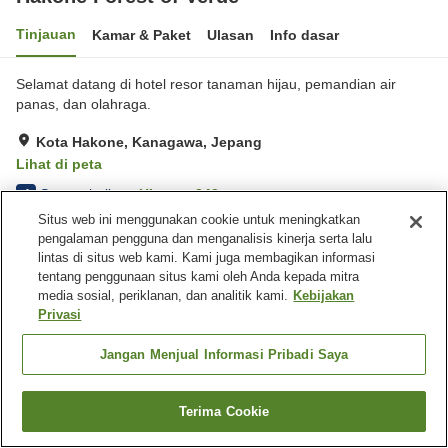
Tinjauan
Kamar & Paket
Ulasan
Info dasar
Selamat datang di hotel resor tanaman hijau, pemandian air
panas, dan olahraga.
Kota Hakone, Kanagawa, Jepang
Lihat di peta
Sangat baik
Ulasan:
343
4
Situs web ini menggunakan cookie untuk meningkatkan
pengalaman pengguna dan menganalisis kinerja serta lalu
Fasilitas properti
lintas di situs web kami. Kami juga membagikan informasi
tentang penggunaan situs kami oleh Anda kepada mitra
Wi-Fi
Tempat parkir
media sosial, periklanan, dan analitik kami.
Kebijakan
Mata air panas di dalam
Mandi jet
Privasi
gedung
Jangan Menjual Informasi Pribadi Saya
Beranda
Jepang
Kanagawa
Kota Hakone
Hakone Forest of Verde
Terima Cookie
Cari kamar